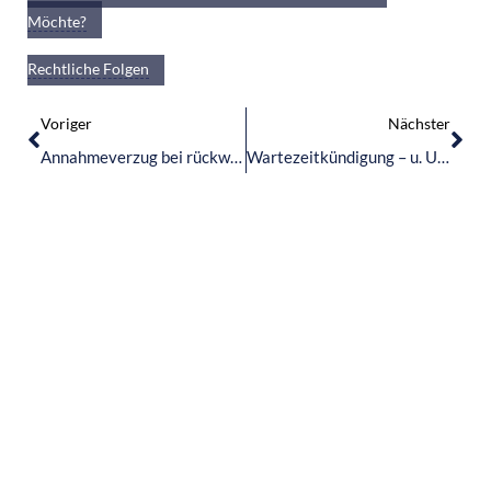
Möchte?
Verweigerung Des Umgangs – Gründe, Voraussetzungen Und
Rechtliche Folgen
Voriger
Nächster
Annahmeverzug bei rückwirkender Begründung eines Arbeitsverhältnisses
Wartezeitkündigung – u. U. keine unzulässige Umgehung des Kündigungsschutzes