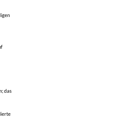
digen
uf
m; das
ierte