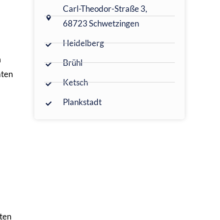
Carl-Theodor-Straße 3,
68723 Schwetzingen
Heidelberg
m
Brühl
aten
Ketsch
Plankstadt
ten