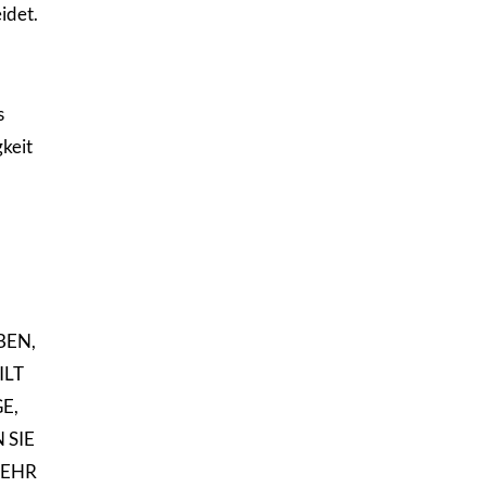
idet.
s
gkeit
BEN,
ILT
E,
 SIE
MEHR