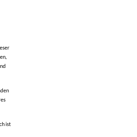
ieser
en,
und
nden
res
h ist