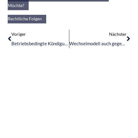
Möchte?
Verweigerung Des Umgangs – Gründe, Voraussetzungen Und
Rechtliche Folgen
Voriger
Nächster
Betriebsbedingte Kündigungen – Auftragsrückgang wegen der Pandemielage
Wechselmodell auch gegen den ausdrücklichen Willen eines Elternteils